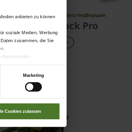
щик
Рулонный пресс-подборщик
 Medien anbieten zu können
ComPack Pro
für soziale Medien, Werbung
n Daten zusammen, die Sie
О ПРОДУКТЕ
en.
t abweichenden
llverlust bzgl. übermittelter
Marketing
lle Cookies zulassen