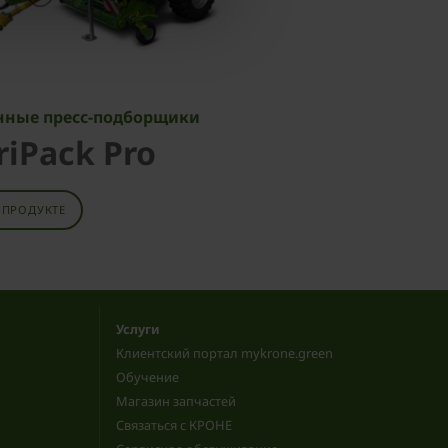
нные пресс-подборщики
riPack Pro
 ПРОДУКТЕ
Услуги
Клиентский портал mykrone.green
Обучение
Магазин запчастей
Связаться с КРОНЕ