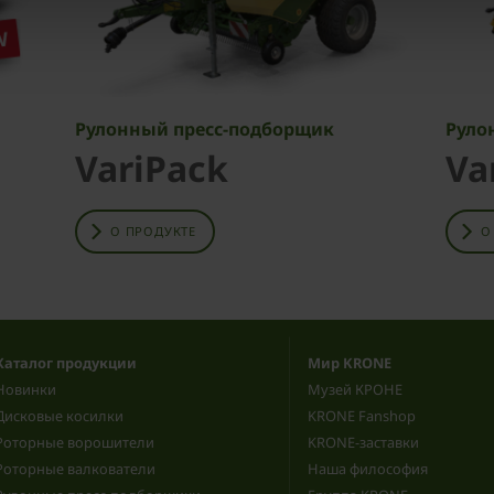
Рулонный пресс-подборщик
Руло
VariPack
Va
О ПРОДУКТЕ
О
Каталог продукции
Мир KRONE
Новинки
Музей КРОНЕ
Дисковые косилки
KRONE Fanshop
Роторные ворошители
KRONE-заставки
Роторные валкователи
Наша философия