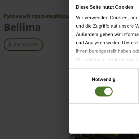
Diese Seite nutzt Cookies
Рулонный пресс-подборщик
Рулонный п
Wir verwenden Cookies, um I
Bellima
Forti
und die Zugriffe auf unsere 
Außerdem geben wir Informat
und Analysen weiter. Unsere
О ПРОДУКТЕ
О ПРОДУК
ihnen bereitgestellt haben o
Wir setzen im Rahmen des Tr
Datenschutzbestimmungen ein,
Einwilligungsauswahl
Daten bestehen kann.
Notwendig
Datenschutzhinweise
Impressum