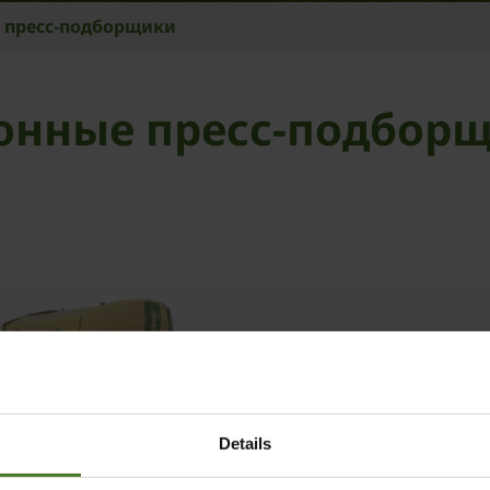
 пресс-подборщики
онные пресс-подбор
Details