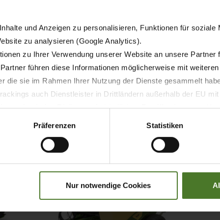
ресс-подборщик
Рулонный пресс-подбор
nhalte und Anzeigen zu personalisieren, Funktionen für soziale
ma
Comprima
Website zu analysieren (Google Analytics).
ionen zu Ihrer Verwendung unserer Website an unsere Partner 
 Partner führen diese Informationen möglicherweise mit weitere
ТЕ
О ПРОДУКТЕ
der die sie im Rahmen Ihrer Nutzung der Dienste gesammelt hab
ackings auch Dienstleister in Drittländern außerhalb der EU mi
 wodurch das Risiko von behördlichen Zugriffen bzw. von Kontro
Präferenzen
Statistiken
Nur notwendige Cookies
A