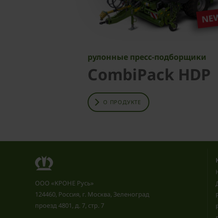
рулонные пресс-подборщики
CombiPack HDP
О ПРОДУКТЕ
ООО «КРОНЕ Русь»
124460, Россия, г. Москва, Зеленоград
проезд 4801, д. 7, стр. 7