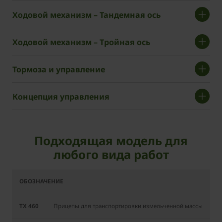
Ходовой механизм – Тандемная ось
Ходовой механизм – Тройная ось
Тормоза и управление
Концепция управления
Подходящая модель для
любого вида работ
TX
TX
TX
TX
460
560
460
560
D
D
Прицепы для транспортировки измельченной массы