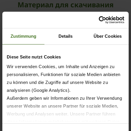
Материал для скачивания
Downloads
Videos
Testberichte
Zustimmung
Details
Über Cookies
example_image.jpg
Diese Seite nutzt Cookies
Wir verwenden Cookies, um Inhalte und Anzeigen zu
personalisieren, Funktionen für soziale Medien anbieten
Lorem ipsum
zu können und die Zugriffe auf unsere Website zu
analysieren (Google Analytics).
Außerdem geben wir Informationen zu Ihrer Verwendung
Animation KRONE Front-Mähwerk EasyCut
unserer Website an unsere Partner für soziale Medien,
F 320 Pull
Werbung und Analysen weiter. Unsere Partner führen
diese Informationen möglicherweise mit weiteren Daten
zusammen, die Sie ihnen bereitgestellt haben oder die