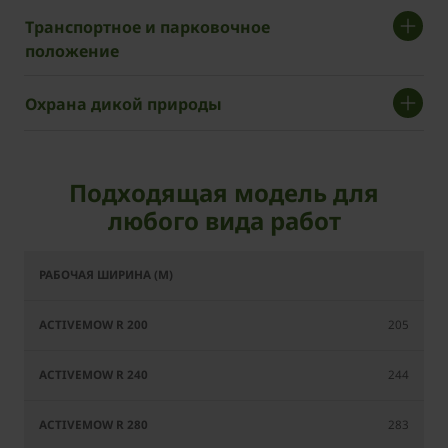
Транспортное и парковочное
положение
Охрана дикой природы
Подходящая модель для
любого вида работ
ActiveMow
ActiveMow
ActiveMow
Ac
R 200
R 240
R 280
205
244
283