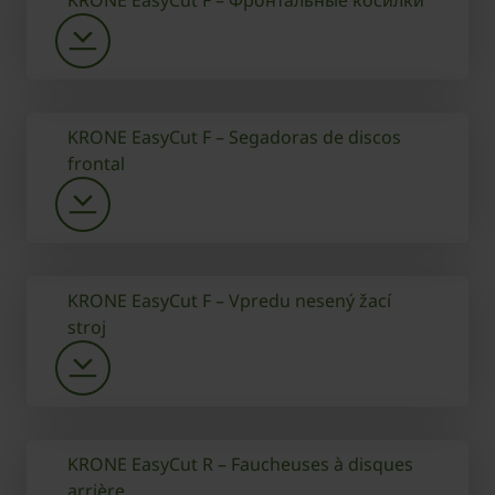
KRONE EasyCut F – Фронтальные косилки
KRONE EasyCut F – Segadoras de discos
frontal
KRONE EasyCut F – Vpredu nesený žací
stroj
KRONE EasyCut R – Faucheuses à disques
arrière