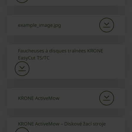
example_image.jpg
Faucheuses à disques traînées KRONE
EasyCut TS/TC
KRONE ActiveMow
KRONE ActiveMow – Diskové žací stroje