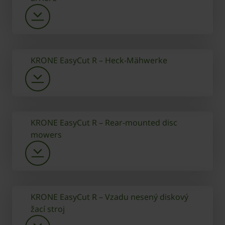
KRONE EasyCut R – Heck-Mähwerke
KRONE EasyCut R – Rear-mounted disc
mowers
KRONE EasyCut R – Vzadu nesený diskový
žací stroj