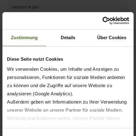
-
-
Zustimmung
Details
Über Cookies
-
-
Diese Seite nutzt Cookies
-
Wir verwenden Cookies, um Inhalte und Anzeigen zu
personalisieren, Funktionen für soziale Medien anbieten
Серия
zu können und die Zugriffe auf unsere Website zu
analysieren (Google Analytics).
-
Außerdem geben wir Informationen zu Ihrer Verwendung
unserer Website an unsere Partner für soziale Medien,
Серия
Werbung und Analysen weiter. Unsere Partner führen
diese Informationen möglicherweise mit weiteren Daten
-
zusammen, die Sie ihnen bereitgestellt haben oder die