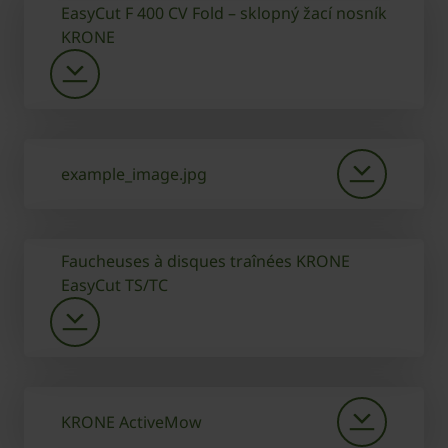
EasyCut F 400 CV Fold – sklopný žací nosník
KRONE
example_image.jpg
Faucheuses à disques traînées KRONE
EasyCut TS/TC
KRONE ActiveMow