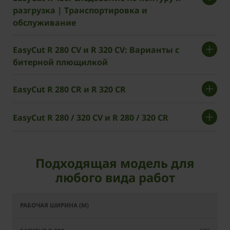
разгрузка | Транспортировка и
обслуживание
EasyCut R 280 CV и R 320 CV: Варианты с
битерной плющилкой
EasyCut R 280 CR и R 320 CR
EasyCut R 280 / 320 CV и R 280 / 320 CR
Подходящая модель для
любого вида работ
EasyCut
EasyCut
EasyCut
EasyCut
R 360
R 280
R 320
R 360