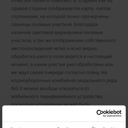
«Участки поля» и «Заказы», в то время как на
правой стороне отображается карта, снятая
спутниками, на которой точно прочерчены
границы полевых участков. Благодаря
наличию цветовой маркировки полевых
участков, а так же отображению собственного
местонахождения четко и ясно видно,
обработка какого поля ведется в настоящий
момент, а какие участки уже обработаны или
же ждут своей очереди согласно плану. На
кормоуборочных комбайнах модельного ряда
BiG X можно вообще отказаться от
мобильного периферийного устройства,
поскольку управление может быть
реализовано в том числе и напрямую
посредством X-Touch-терминала.